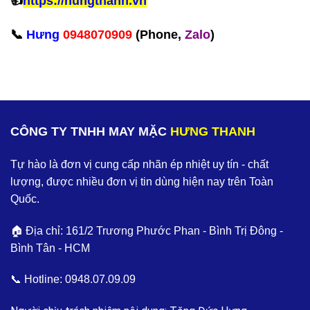
👍
https://hungthanh.vn
📞
Hưng
0948070909
(Phone,
Zalo
)‪
CÔNG TY TNHH MAY MẶC
HƯNG THANH
Tự hào là đơn vị cung cấp nhãn ép nhiệt uy tín - chất
lượng, được nhiều đơn vị tin dùng hiện nay trên Toàn
Quốc.
🏠 Địa chỉ: 161/2 Trương Phước Phan - Bình Trị Đông -
Bình Tân - HCM
📞 Hotline:
0948.07.09.09