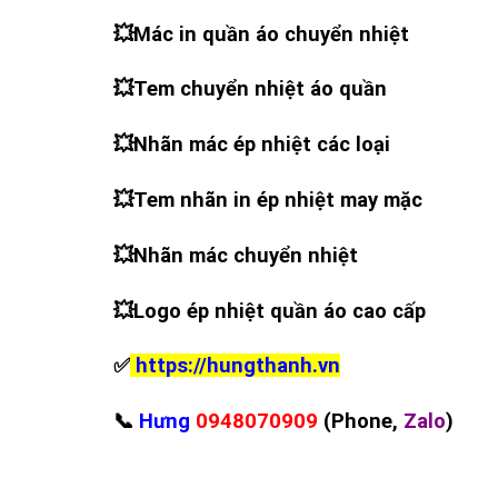
💥
Mác in quần áo chuyển nhiệt
💥
Tem chuyển nhiệt áo quần
💥
Nhãn mác ép nhiệt các loại
💥
Tem nhãn in ép nhiệt may mặc
💥
Nhãn mác chuyển nhiệt
💥
Logo ép nhiệt quần áo cao cấp
✅
https://hungthanh.vn
📞
Hưng
0948070909
(Phone,
Zalo
)