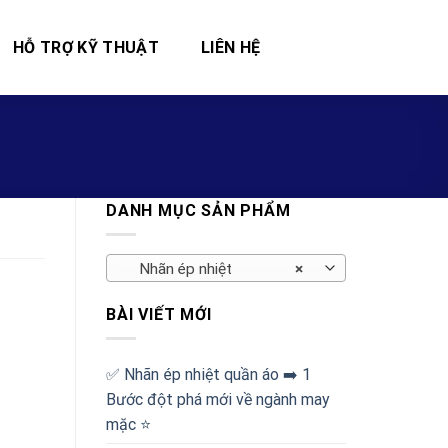
HỖ TRỢ KỸ THUẬT
LIÊN HỆ
DANH MỤC SẢN PHẨM
Nhãn ép nhiệt
×
BÀI VIẾT MỚI
✅‪ Nhãn ép nhiệt quần áo ➡️ 1
Bước đột phá mới về ngành may
mặc ⭐️