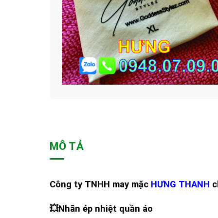
MÔ TẢ
Công ty TNHH may mặc
HƯNG THANH
c
💥
Nhãn ép nhiệt quần áo