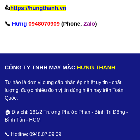
👍
https://hungthanh.vn
📞
Hưng
0948070909
(Phone,
Zalo
)‪
CÔNG TY TNHH MAY MẶC
HƯNG THANH
Tự hào là đơn vị cung cấp nhãn ép nhiệt uy tín - chất
lượng, được nhiều đơn vị tin dùng hiện nay trên Toàn
Quốc.
🏠 Địa chỉ: 161/2 Trương Phước Phan - Bình Trị Đông -
Bình Tân - HCM
📞 Hotline:
0948.07.09.09