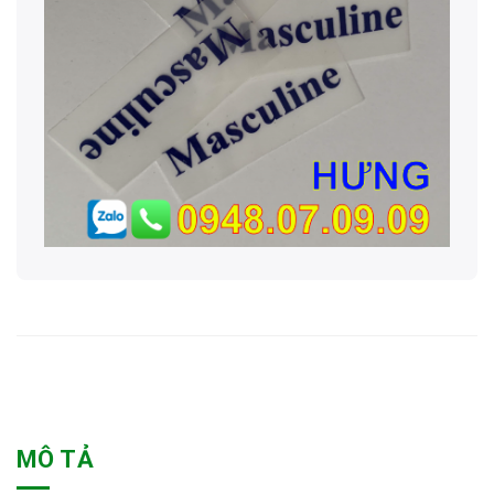
MÔ TẢ