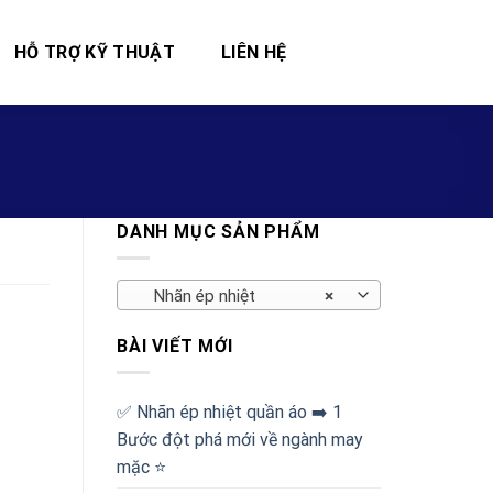
HỖ TRỢ KỸ THUẬT
LIÊN HỆ
DANH MỤC SẢN PHẨM
Nhãn ép nhiệt
×
BÀI VIẾT MỚI
✅‪ Nhãn ép nhiệt quần áo ➡️ 1
Bước đột phá mới về ngành may
mặc ⭐️