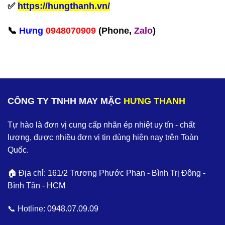
✅
https://hungthanh.vn/
‪📞
Hưng
0948070909
(Phone,
Zalo
)‬
CÔNG TY TNHH MAY MẶC
HƯNG THANH
Tự hào là đơn vị cung cấp nhãn ép nhiệt uy tín - chất
lượng, được nhiều đơn vị tin dùng hiện nay trên Toàn
Quốc.
🏠 Địa chỉ: 161/2 Trương Phước Phan - Bình Trị Đông -
Bình Tân - HCM
📞 Hotline:
0948.07.09.09