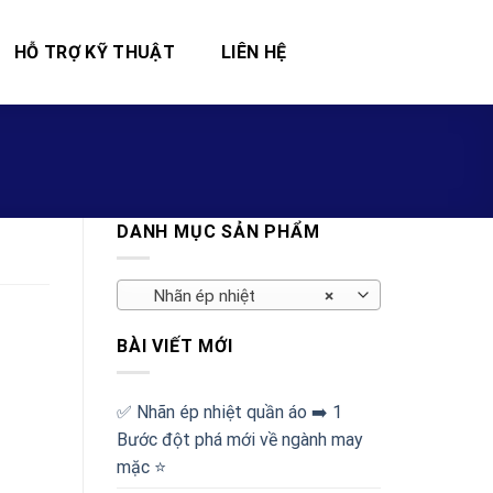
HỖ TRỢ KỸ THUẬT
LIÊN HỆ
DANH MỤC SẢN PHẨM
Nhãn ép nhiệt
×
BÀI VIẾT MỚI
✅‪ Nhãn ép nhiệt quần áo ➡️ 1
Bước đột phá mới về ngành may
mặc ⭐️