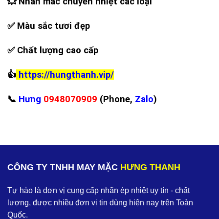
💥
Nhãn mác chuyển nhiệt các loại
✅
Màu sắc tươi đẹp
✅
Chất lượng cao cấp
👍
https://hungthanh.vip/
📞
Hưng
0948070909
(Phone,
Zalo
)
CÔNG TY TNHH MAY MẶC
HƯNG THANH
Tự hào là đơn vị cung cấp nhãn ép nhiệt uy tín - chất
lượng, được nhiều đơn vị tin dùng hiện nay trên Toàn
Quốc.