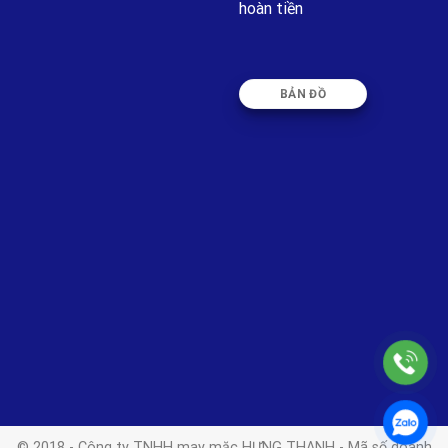
hoàn tiền
BẢN ĐỒ
© 2018 - Công ty TNHH may mặc HƯNG THANH - Mã số doanh