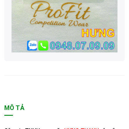
MÔ TẢ