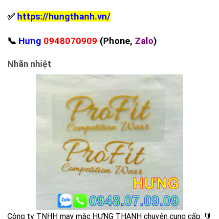
✅
https://hungthanh.vn/
📞
Hưng
0948070909
(Phone,
Zalo
)
Nhãn nhiệt
Công ty TNHH may mặc HƯNG THANH chuyên cung cấp: 🔰