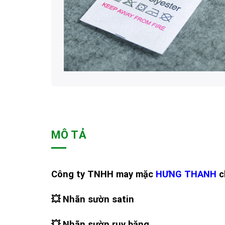
MÔ TẢ
Công ty TNHH may mặc
HƯNG THANH
c
💥
Nhãn s
ư
ờn satin
💥
Nhãn s
ư
ờn ruy băng