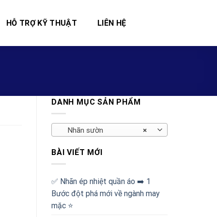
HỖ TRỢ KỸ THUẬT
LIÊN HỆ
DANH MỤC SẢN PHẨM
Nhãn sườn
×
BÀI VIẾT MỚI
✅‪ Nhãn ép nhiệt quần áo ➡️ 1
Bước đột phá mới về ngành may
mặc ⭐️