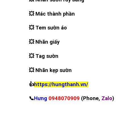
💥
Mác thành phần
💥
Tem s
ư
ờn áo
💥
Nhãn giấy
💥
Tag s
ư
ờn
💥
Nhãn kẹp sườn
👍
https://hungthanh.vn/
📞
Hưng
0948070909
(Phone,
Zalo
)