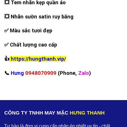
💥
Tem nhãn kẹp quần áo
💥
Nhãn sườn satin ruy băng
✅
Màu sắc tươi đẹp
✅
Chất lượng cao cấp
👍
https://hungthanh.vip/
📞
Hưng
0948070909
(Phone,
Zalo
)
CÔNG TY TNHH MAY MẶC
HƯNG THANH
Tự hào là đơn vị cung cấp nhãn ép nhiệt uy tín - chất