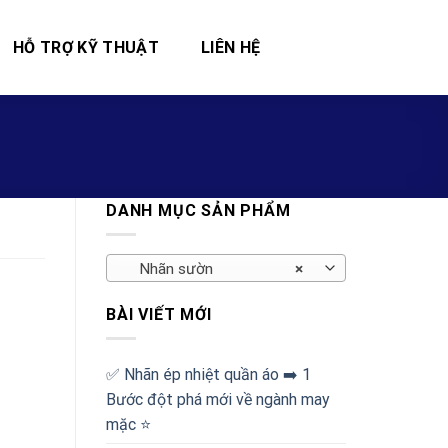
HỖ TRỢ KỸ THUẬT
LIÊN HỆ
DANH MỤC SẢN PHẨM
Nhãn sườn
×
BÀI VIẾT MỚI
✅‪ Nhãn ép nhiệt quần áo ➡️ 1
Bước đột phá mới về ngành may
mặc ⭐️