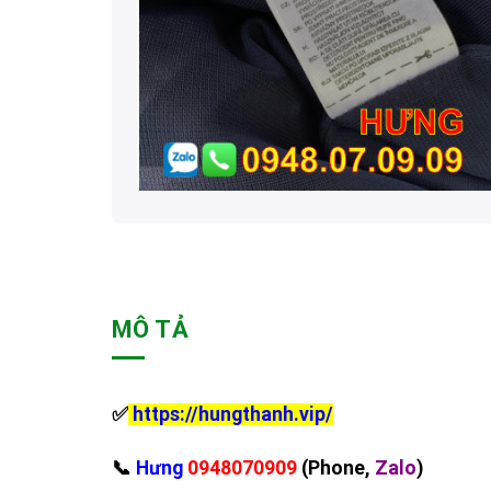
MÔ TẢ
✅
https://hungthanh.vip/
‪📞
Hưng
0948070909
(Phone,
Zalo
)