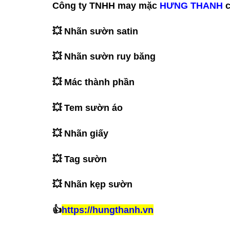
Công ty TNHH may mặc
HƯNG THANH
c
💥 Nhãn sườn satin
💥 Nhãn sườn ruy băng
💥 Mác thành phần
💥 Tem sườn áo
💥 Nhãn giấy
💥 Tag sườn
💥 Nhãn kẹp sườn
👍
https://hungthanh.vn