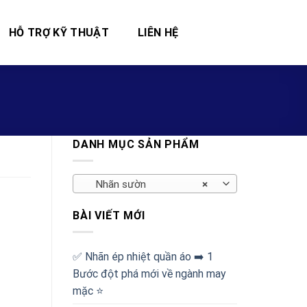
HỖ TRỢ KỸ THUẬT
LIÊN HỆ
DANH MỤC SẢN PHẨM
Nhãn sườn
×
BÀI VIẾT MỚI
✅‪ Nhãn ép nhiệt quần áo ➡️ 1
Bước đột phá mới về ngành may
mặc ⭐️