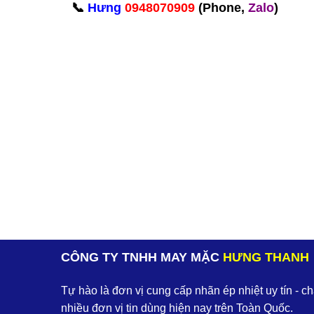
📞
Hưng
0948070909
(Phone,
Zalo
)‪
CÔNG TY TNHH MAY MẶC
HƯNG THANH
Tự hào là đơn vị cung cấp nhãn ép nhiệt uy tín - c
nhiều đơn vị tin dùng hiện nay trên Toàn Quốc.