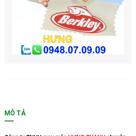
MÔ TẢ