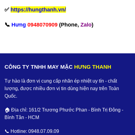
✅
https://hungthanh.vn/
‪📞
Hưng
0948070909
(Phone,
Zalo
)‬
CÔNG TY TNHH MAY MẶC
HƯNG THANH
Tự hào là đơn vị cung cấp nhãn ép nhiệt uy tín - chất
lượng, được nhiều đơn vị tin dùng hiện nay trên Toàn
Quốc.
🏠 Địa chỉ: 161/2 Trương Phước Phan - Bình Trị Đông -
Bình Tân - HCM
📞 Hotline:
0948.07.09.09