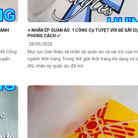
HÀNH
⭐️ NHÃN ÉP QUẦN ÁO: 1 CÔNG CỤ TUYỆT VỜI ĐỂ XÂY 
PHONG CÁCH ✅
28/05/2025
 Về Công
Mục lục Giới thiệu về nhãn ép quần áo và vai trò của n
huyển
ngành thời trang Trong thế giới thời trang đa dạng và 
đổi, nhãn ép quần áo đã trở