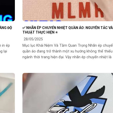
TĂNG ĐỘ
✅ NHÃN ÉP CHUYỂN NHIỆT QUẦN ÁO: NGUYÊN TẮC VÀ
THUẬT THỰC HIỆN ⭐️
28/05/2025
 in ép
Mục lục Khái Niệm Và Tầm Quan Trọng Nhãn ép chuyể
g lại
quần áo đang trở thành một xu hướng không thể thiếu
ngành thời trang hiện đại. Vậy nhãn ép chuyển nhiệt là