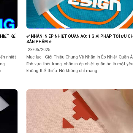
HIẾT KẾ
✅ NHÃN IN ÉP NHIỆT QUẦN ÁO: 1 GIẢI PHÁP TỐI ƯU C
SẢN PHẨM ⭐️
28/05/2025
yển nhiệt
Mục lục Giới Thiệu Chung Về Nhãn In Ép Nhiệt Quần 
ông
lĩnh vực thời trang, nhãn in ép nhiệt quần áo là một yếu
n
không thể thiếu. Nó không chỉ mang