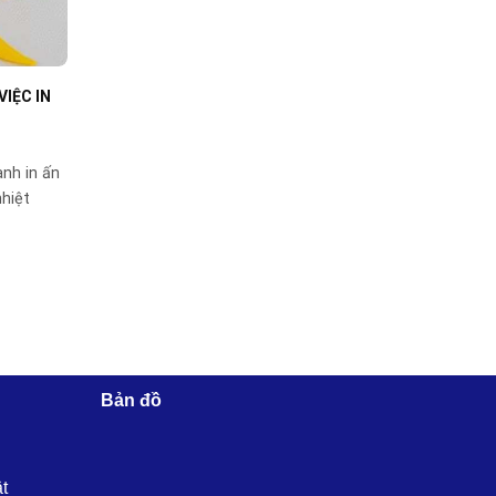
VIỆC IN
nh in ấn
nhiệt
Bản đồ
ật