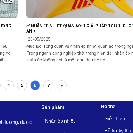
HƯƠNG
✅ NHÃN ÉP NHIỆT QUẦN ÁO: 1 GIẢI PHÁP TỐI ƯU CHO 
ẤN ⭐️
28/05/2025
Hiệu
Mục lục Tổng quan về nhãn ép nhiệt quần áo trong ngà
ing vô
Trong ngành công nghiệp thời trang hiện đại, nhãn ép 
uất
quần áo không chỉ là một chi tiết nhỏ bé
4
5
6
7
»
Hỗ trợ
Sản phẩm
Giới thiệu
Nhãn ép nhiệt
hất lượng, được
Hỗ trợ kỹ thu