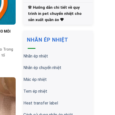
🌸 Hướng dẫn chi tiết về quy
trình in pet chuyển nhiệt cho
sản xuất quần áo 💖
HO MỖI
NHÃN ÉP NHIỆT
Áo Trong
 tố
Nhãn ép nhiệt
Nhãn ép chuyển nhiệt
Mác ép nhiệt
Tem ép nhiệt
Heat transfer label
Cách sử dụng nhãn ép nhiệt