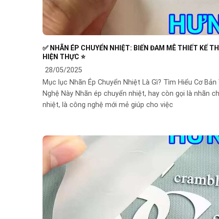
✅ NHÃN ÉP CHUYỂN NHIỆT: BIẾN ĐAM MÊ THIẾT KẾ T
HIỆN THỰC ⭐️
28/05/2025
Mục lục Nhãn Ép Chuyển Nhiệt Là Gì? Tìm Hiểu Cơ Bản
Nghệ Này Nhãn ép chuyển nhiệt, hay còn gọi là nhãn c
nhiệt, là công nghệ mới mẻ giúp cho việc