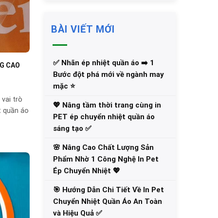
BÀI VIẾT MỚI
✅‪ Nhãn ép nhiệt quần áo ➡️ 1
NG CAO
Bước đột phá mới về ngành may
mặc ⭐️
vai trò
💖 Nâng tầm thời trang cùng in
t quần áo
PET ép chuyển nhiệt quần áo
sáng tạo ✅
🌸 Nâng Cao Chất Lượng Sản
Phẩm Nhờ 1 Công Nghệ In Pet
Ép Chuyển Nhiệt 💖
🎯 Hướng Dẫn Chi Tiết Về In Pet
Chuyển Nhiệt Quần Áo An Toàn
và Hiệu Quả ✅