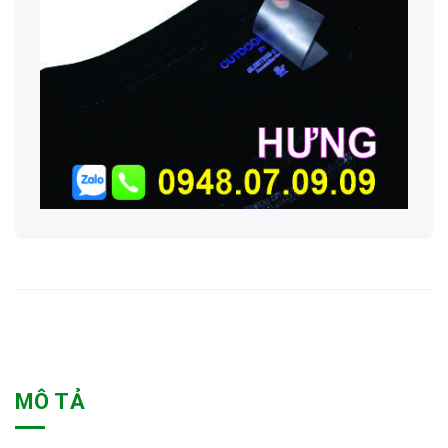
MÔ TẢ