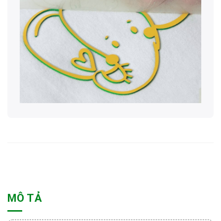
MÔ TẢ