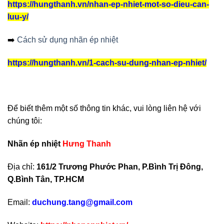
https://hungthanh.vn/nhan-ep-nhiet-mot-so-dieu-can-
luu-y/
➡️
Cách sử dụng nhãn ép nhiệt
https://hungthanh.vn/1-cach-su-dung-nhan-ep-nhiet/
Để biết thêm một số thông tin khác, vui lòng liên hệ với
chúng tôi:
Nhãn ép nhiệt
Hưng Thanh
Địa chỉ:
161/2 Trương Phước Phan, P.Bình Trị Đông,
Q.Bình Tân, TP.HCM
Email:
duchung.tang@gmail.com