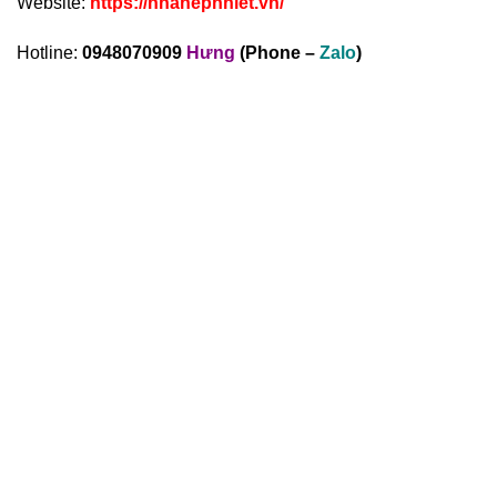
Website:
https://nhanepnhiet.vn/
Hotline:
0948070909
Hưng
(Phone –
Zalo
)