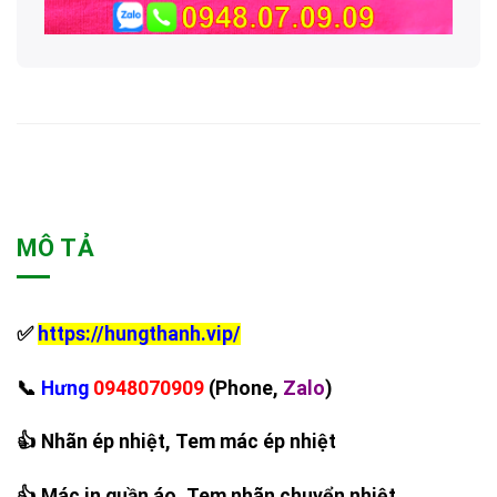
MÔ TẢ
✅
https://hungthanh.vip/
‪📞
Hưng
0948070909
(Phone,
Zalo
)
👍 Nhãn ép nhiệt, Tem mác ép nhiệt
👍 Mác in quần áo, Tem nhãn chuyển nhiệt