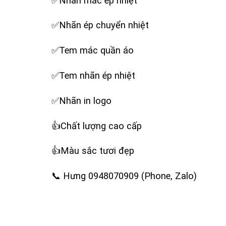
✅Nhãn mác ép nhiệt
✅Nhãn ép chuyển nhiệt
✅Tem mác quần áo
✅Tem nhãn ép nhiệt
✅Nhãn in logo
‪👍Chất lượng cao cấp
‪👍Màu sắc tươi đẹp
‪📞 Hưng 0948070909 (Phone, Zalo)