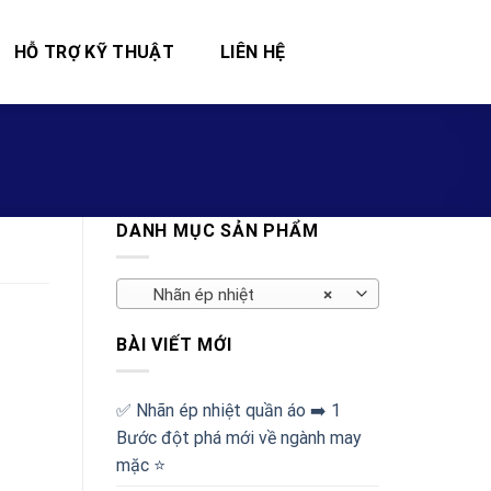
HỖ TRỢ KỸ THUẬT
LIÊN HỆ
DANH MỤC SẢN PHẨM
Nhãn ép nhiệt
×
BÀI VIẾT MỚI
✅‪ Nhãn ép nhiệt quần áo ➡️ 1
Bước đột phá mới về ngành may
mặc ⭐️