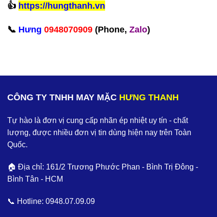
‪👍
https://hungthanh.vn
📞
Hưng
0948070909
(Phone,
Zalo
)‬
CÔNG TY TNHH MAY MẶC
HƯNG THANH
Tự hào là đơn vị cung cấp nhãn ép nhiệt uy tín - chất
lượng, được nhiều đơn vị tin dùng hiện nay trên Toàn
Quốc.
🏠 Địa chỉ: 161/2 Trương Phước Phan - Bình Trị Đông -
Bình Tân - HCM
📞 Hotline:
0948.07.09.09