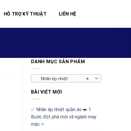
HỖ TRỢ KỸ THUẬT
LIÊN HỆ
DANH MỤC SẢN PHẨM
Nhãn ép nhiệt
×
BÀI VIẾT MỚI
✅‪ Nhãn ép nhiệt quần áo ➡️ 1
Bước đột phá mới về ngành may
mặc ⭐️