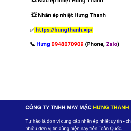
💥
Mác ép nhiệt Hưng Thanh
💥
Nhãn ép nhiệt Hưng Thanh
✅
https://hungthanh.vip/
📞
Hưng
0948070909
(Phone,
Zalo
)
CÔNG TY TNHH MAY MẶC
HƯNG THANH
Tự hào là đơn vị cung cấp nhãn ép nhiệt uy tín - c
nhiều đơn vị tin dùng hiện nay trên Toàn Quốc.