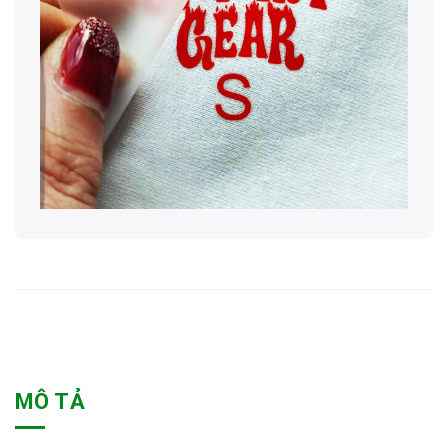
MÔ TẢ