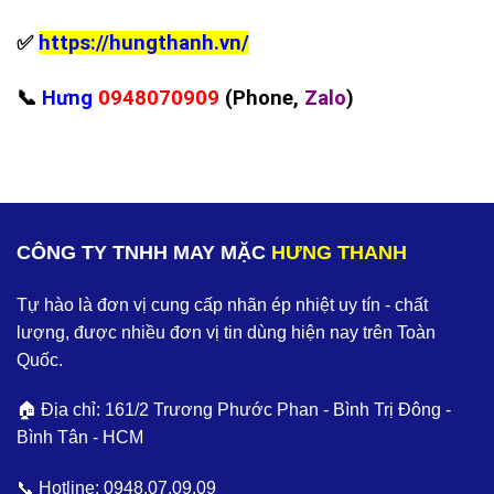
✅
https://hungthanh.vn/
📞
Hưng
0948070909
(Phone,
Zalo
)
CÔNG TY TNHH MAY MẶC
HƯNG THANH
Tự hào là đơn vị cung cấp nhãn ép nhiệt uy tín - chất
lượng, được nhiều đơn vị tin dùng hiện nay trên Toàn
Quốc.
🏠 Địa chỉ: 161/2 Trương Phước Phan - Bình Trị Đông -
Bình Tân - HCM
📞 Hotline:
0948.07.09.09