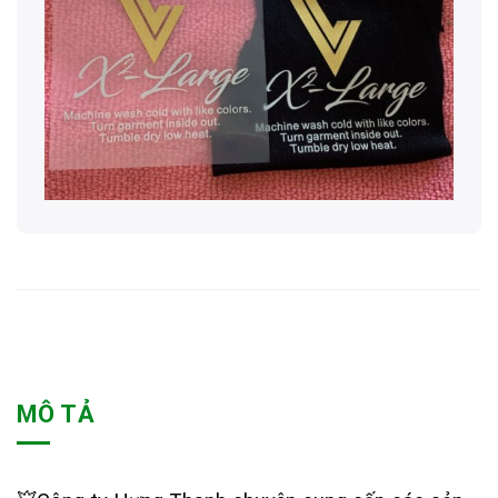
MÔ TẢ