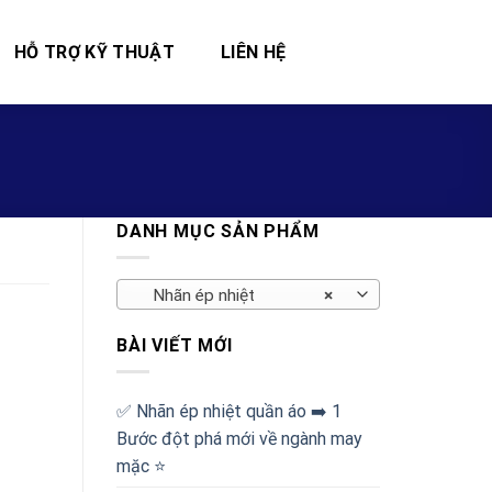
HỖ TRỢ KỸ THUẬT
LIÊN HỆ
DANH MỤC SẢN PHẨM
Nhãn ép nhiệt
×
BÀI VIẾT MỚI
✅‪ Nhãn ép nhiệt quần áo ➡️ 1
Bước đột phá mới về ngành may
mặc ⭐️