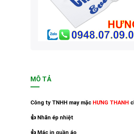
MÔ TẢ
Công ty TNHH may mặc
HƯNG THANH
c
👍
Nhãn ép nhiệt
👍
Mác in quần áo