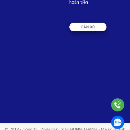
hoàn tiền
BẢN ĐỒ
© 2018 - Công ty TNHH may mặc HƯNG THANH - Mã số doanh