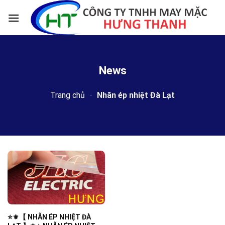
Skip
to
content
News
Trang chủ
-
Nhãn ép nhiệt Đà Lạt
⭐️⚜️【 NHÃN ÉP NHIỆT ĐÀ