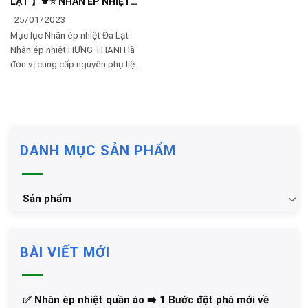
LẠT 】⚜️⭐️ NHÃN ÉP NHIỆT🔥
🔥🔥🔥🔥
25/01/2023
Mục lục Nhãn ép nhiệt Đà Lạt
Nhãn ép nhiệt HƯNG THANH là
đơn vị cung cấp nguyên phụ liệu
nhãn ép chuyển nhiệt dùng trong
gia công may mặc quần áo thể
thao –
DANH MỤC SẢN PHẨM
Sản phẩm
BÀI VIẾT MỚI
✅‪ Nhãn ép nhiệt quần áo ➡️ 1 Bước đột phá mới về