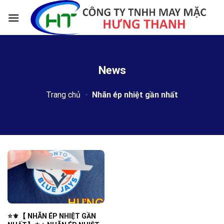
Skip
to
content
News
Trang chủ
-
Nhãn ép nhiệt gần nhất
⭐️⚜️【 NHÃN ÉP NHIỆT GẦN