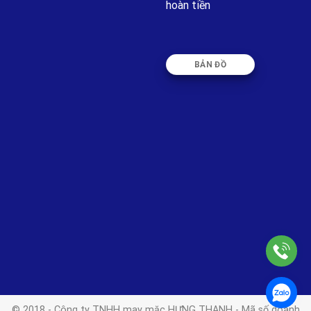
hoàn tiền
BẢN ĐỒ
© 2018 - Công ty TNHH may mặc HƯNG THANH - Mã số doanh