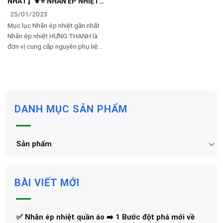
NHẤT】⚜️⭐️ NHÃN ÉP NHIỆT
🔥🔥🔥🔥🔥
25/01/2023
Mục lục Nhãn ép nhiệt gần nhất
Nhãn ép nhiệt HƯNG THANH là
đơn vị cung cấp nguyên phụ liệu
nhãn ép chuyển nhiệt dùng trong
gia công may mặc quần áo thể
thao –
DANH MỤC SẢN PHẨM
Sản phẩm
BÀI VIẾT MỚI
✅‪ Nhãn ép nhiệt quần áo ➡️ 1 Bước đột phá mới về