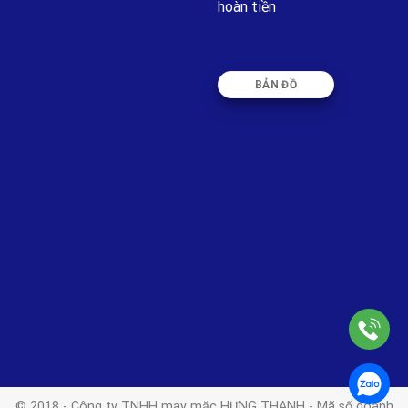
hoàn tiền
BẢN ĐỒ
© 2018 - Công ty TNHH may mặc HƯNG THANH - Mã số doanh