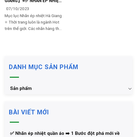
GIANG】⭐️✅ NHÃN ÉP NHIỆT
QUẦN ÁO ⭐️⭐️⭐️⭐️⭐️
07/10/2023
Mục lục Nhãn ép nhiệt Hà Giang
⭐️ Thời trang luôn là ngành Hot
trên thế giới. Các nhãn hàng thời
trang cũng không tiếc đầu tư tài
chính để quảng bá thương hiệu
của
DANH MỤC SẢN PHẨM
Sản phẩm
BÀI VIẾT MỚI
✅‪ Nhãn ép nhiệt quần áo ➡️ 1 Bước đột phá mới về