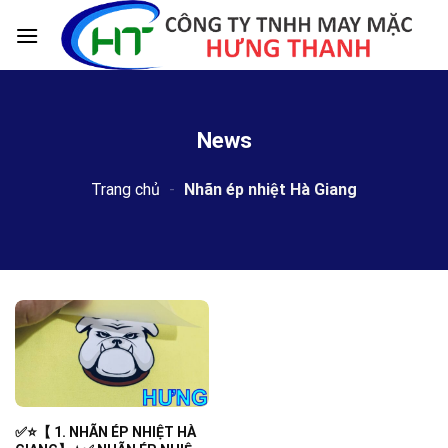
Skip
to
content
News
Trang chủ
-
Nhãn ép nhiệt Hà Giang
✅⭐️【 1. NHÃN ÉP NHIỆT HÀ