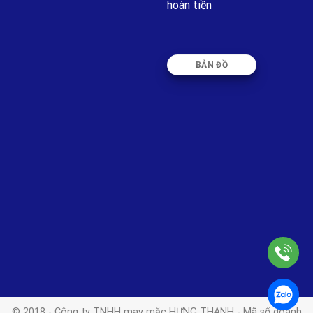
hoàn tiền
BẢN ĐỒ
© 2018 - Công ty TNHH may mặc HƯNG THANH - Mã số doanh