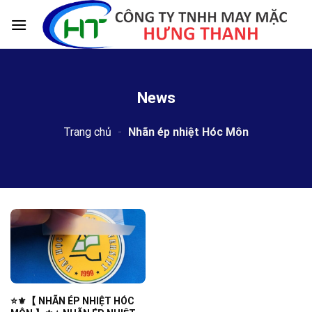
Skip
to
content
News
Trang chủ
-
Nhãn ép nhiệt Hóc Môn
⭐️⚜️【 NHÃN ÉP NHIỆT HÓC