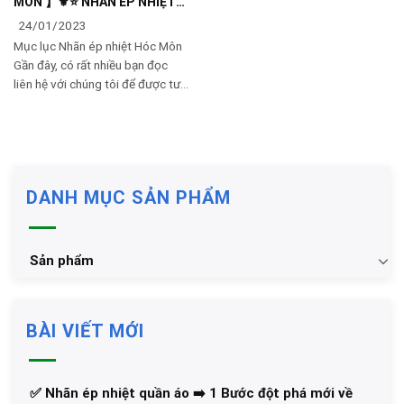
MÔN 】⚜️⭐️ NHÃN ÉP NHIỆT🔥
🔥🔥🔥🔥
24/01/2023
Mục lục Nhãn ép nhiệt Hóc Môn
Gần đây, có rất nhiều bạn đọc
liên hệ với chúng tôi để được tư
vấn thêm về loại Nhãn ép nhiệt
thường được sử dụng trên quần
DANH MỤC SẢN PHẨM
Sản phẩm
BÀI VIẾT MỚI
✅‪ Nhãn ép nhiệt quần áo ➡️ 1 Bước đột phá mới về