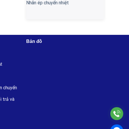
Nhãn ép chuyển nhiệt
Bản đồ
ật
n chuyển
i trả và