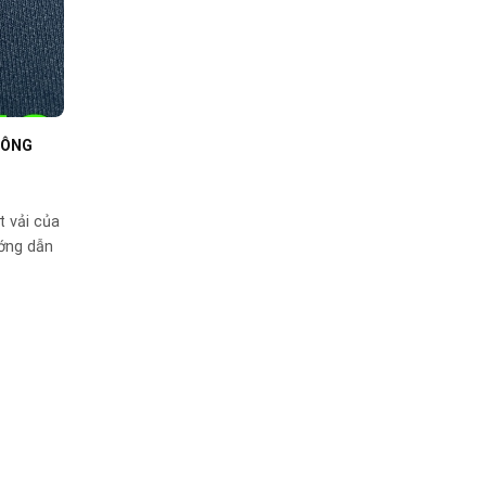
HÔNG
t vải của
ướng dẫn