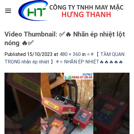
Skip
to
content
Video Thumbnail: ✅🔥 Nhãn ép nhiệt lột
nóng 🔥✅
Published
15/10/2023
at
480 × 360
in
⭐️⚜️【 TẦM QUAN
TRỌNG nhãn ép nhiệt 】⚜️⭐️ NHÃN ÉP NHIỆT🔥🔥🔥🔥🔥