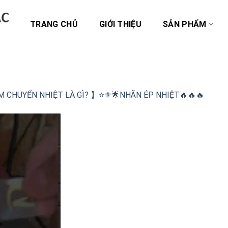
TRANG CHỦ
GIỚI THIỆU
SẢN PHẨM
M CHUYỂN NHIỆT LÀ GÌ? 】⭐️⚜️🌟NHÃN ÉP NHIỆT🔥🔥🔥