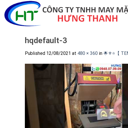
Skip
to
content
hqdefault-3
Published
12/08/2021
at
480 × 360
in
🌟⚜️⭐️【 TE