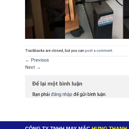
Trackbacks are closed, but you can
post a comment
.
←
Previous
Next
→
Để lại một bình luận
Bạn phải
đăng nhập
để gửi bình luận.
CÔNG TY TNHH MAY MẶC
HƯNG THANH