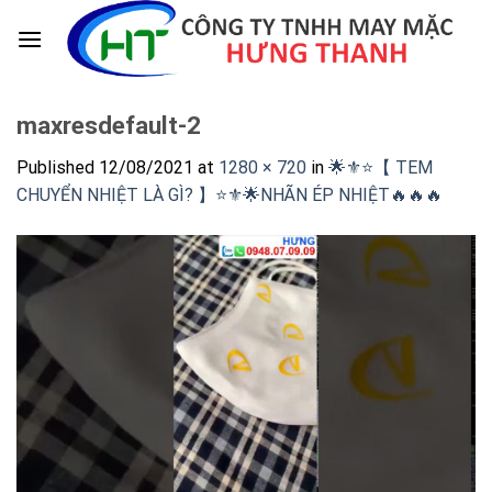
Skip
to
content
maxresdefault-2
Published
12/08/2021
at
1280 × 720
in
🌟⚜️⭐️【 TEM
CHUYỂN NHIỆT LÀ GÌ? 】⭐️⚜️🌟NHÃN ÉP NHIỆT🔥🔥🔥