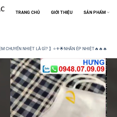
TRANG CHỦ
GIỚI THIỆU
SẢN PHẨM
EM CHUYỂN NHIỆT LÀ GÌ? 】⭐️⚜️🌟NHÃN ÉP NHIỆT🔥🔥🔥