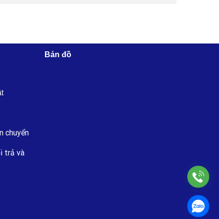
Bản đồ
ật
n chuyển
i trả và