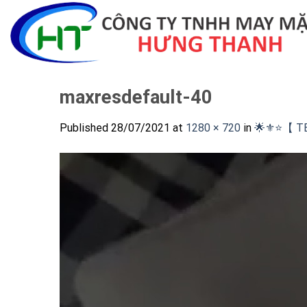
Skip
to
content
maxresdefault-40
Published
28/07/2021
at
1280 × 720
in
🌟⚜️⭐️【 T