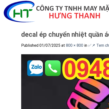
Skip
to
content
decal ép chuyển nhiệt quần á
Published
01/07/2025
at
800 × 800
in
✅📌 Tem chu