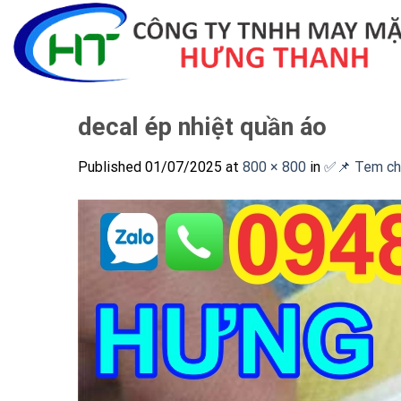
Skip
to
content
decal ép nhiệt quần áo
Published
01/07/2025
at
800 × 800
in
✅📌 Tem chu