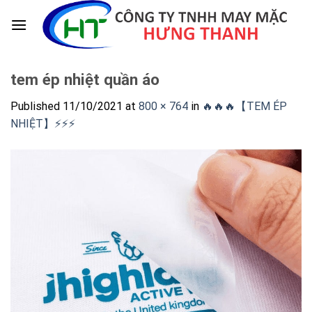
Skip
to
content
tem ép nhiệt quần áo
Published
11/10/2021
at
800 × 764
in
🔥🔥🔥【TEM ÉP
NHIỆT】⚡️⚡️⚡️