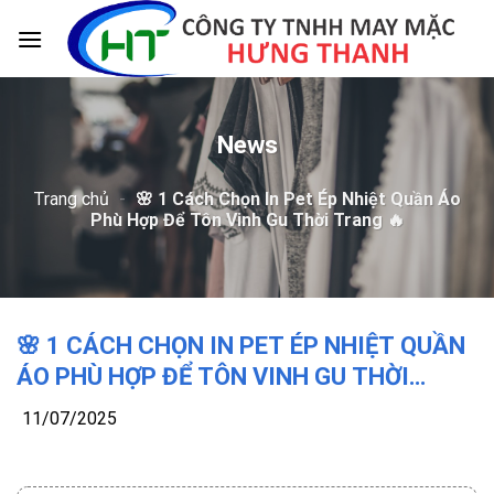
Skip
to
content
News
Trang chủ
-
🌸 1 Cách Chọn In Pet Ép Nhiệt Quần Áo
Phù Hợp Để Tôn Vinh Gu Thời Trang 🔥
🌸 1 CÁCH CHỌN IN PET ÉP NHIỆT QUẦN
ÁO PHÙ HỢP ĐỂ TÔN VINH GU THỜI
TRANG 🔥
11/07/2025