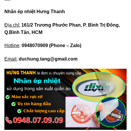
Nhãn ép nhiệt Hưng Thanh
Địa chỉ:
161/2 Trương Phước Phan, P. Bình Trị Đông,
Q.Bình Tân, HCM
Hotline
:
0948070909
(Phone – Zalo)
Email:
duchung.tang@gmail.com