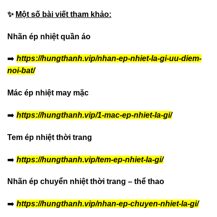
✨
Một số bài viết tham khảo:
Nhãn ép nhiệt quần áo
➡️
https://hungthanh.vip/nhan-ep-nhiet-la-gi-uu-diem-
noi-bat/
Mác ép nhiệt may mặc
➡️
https://hungthanh.vip/1-mac-ep-nhiet-la-gi/
Tem ép nhiệt thời trang
➡️
https://hungthanh.vip/tem-ep-nhiet-la-gi/
Nhãn ép chuyển nhiệt thời trang – thể thao
➡️
https://hungthanh.vip/nhan-ep-chuyen-nhiet-la-gi/