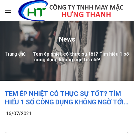
Skip
to
content
News
Trang chủ
-
Tem ép nhiệt có thực sự tốt? Tìm hiểu 1 số
công dụng không ngờ tới nhé!
TEM ÉP NHIỆT CÓ THỰC SỰ TỐT? TÌM
HIỂU 1 SỐ CÔNG DỤNG KHÔNG NGỜ TỚI
NHÉ!
16/07/2021