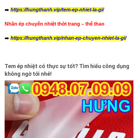
➡️
https://hungthanh.vip/tem-ep-nhiet-la-gi/
Nhãn ép chuyển nhiệt thời trang – thể thao
➡️
https://hungthanh.vip/nhan-ep-chuyen-nhiet-la-gi/
Tem ép nhiệt có thực sự tốt? Tìm hiểu công dụng
không ngờ tới nhé!