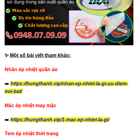
✨
Một số bài viết tham khảo:
Nhãn ép nhiệt quần áo
➡️
https://hungthanh.vip/nhan-ep-nhiet-la-gi-uu-diem-
noi-bat/
Mác ép nhiệt may mặc
➡️
https://hungthanh.vip/1-mac-ep-nhiet-la-gi/
Tem ép nhiệt thời trang