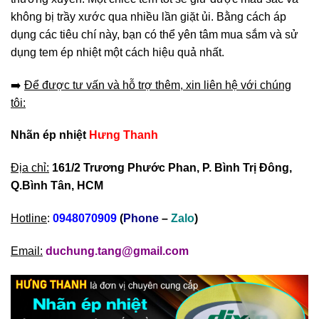
không bị trầy xước qua nhiều lần giặt ủi. Bằng cách áp
dụng các tiêu chí này, bạn có thể yên tâm mua sắm và sử
dụng tem ép nhiệt một cách hiệu quả nhất.
➡️
Để được tư vấn và hỗ trợ thêm, xin liên hệ với chúng
tôi:
Nhãn ép nhiệt
Hưng Thanh
Địa chỉ:
161/2 Trương Phước Phan, P. Bình Trị Đông,
Q.Bình Tân, HCM
Hotline
:
0948070909
(
Phone
–
Zalo
)
Email:
duchung.tang@gmail.com