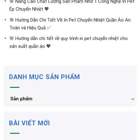
🌸 Nâng Cao Chất Lượng Sản Phẩm Nhờ 1 Công Nghệ In Pet
Ép Chuyển Nhiệt 💖
🎯 Hướng Dẫn Chi Tiết Về In Pet Chuyển Nhiệt Quần Áo An
Toàn và Hiệu Quả ✅
🌸 Hướng dẫn chi tiết về quy trình in pet chuyển nhiệt cho
sản xuất quần áo 💖
DANH MỤC SẢN PHẨM
Sản phẩm
BÀI VIẾT MỚI