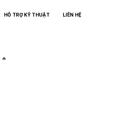
HỖ TRỢ KỸ THUẬT
LIÊN HỆ
 🔥