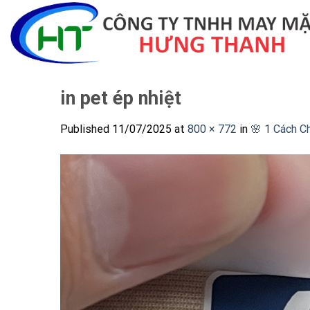
Skip
to
content
in pet ép nhiệt
Published
11/07/2025
at
800 × 772
in
🌸 1 Cách C