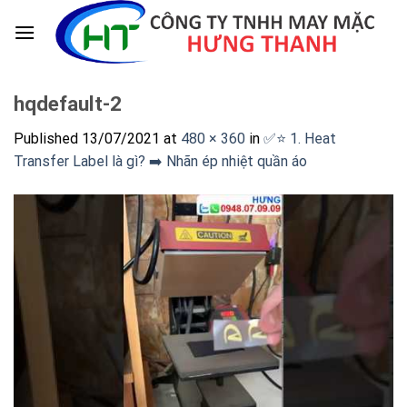
Skip
to
content
hqdefault-2
Published
13/07/2021
at
480 × 360
in
✅⭐️ 1. Heat
Transfer Label là gì? ➡️ Nhãn ép nhiệt quần áo