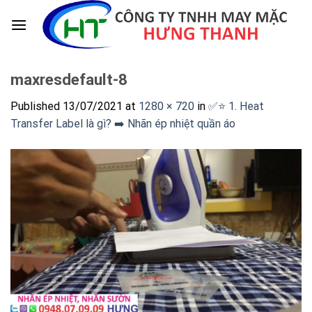
Skip
to
content
maxresdefault-8
Published
13/07/2021
at
1280 × 720
in
✅⭐️ 1. Heat
Transfer Label là gì? ➡️ Nhãn ép nhiệt quần áo