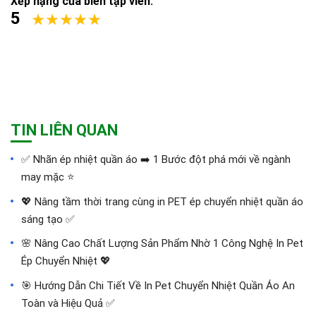
Xếp hạng của biên tập viên:
5
TIN LIÊN QUAN
✅‪ Nhãn ép nhiệt quần áo ➡️ 1 Bước đột phá mới về ngành
may mặc ⭐️
💖 Nâng tầm thời trang cùng in PET ép chuyển nhiệt quần áo
sáng tạo ✅
🌸 Nâng Cao Chất Lượng Sản Phẩm Nhờ 1 Công Nghệ In Pet
Ép Chuyển Nhiệt 💖
🎯 Hướng Dẫn Chi Tiết Về In Pet Chuyển Nhiệt Quần Áo An
Toàn và Hiệu Quả ✅