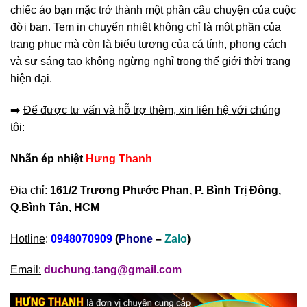
chiếc áo bạn mặc trở thành một phần câu chuyện của cuộc
đời bạn. Tem in chuyển nhiệt không chỉ là một phần của
trang phục mà còn là biểu tượng của cá tính, phong cách
và sự sáng tạo không ngừng nghỉ trong thế giới thời trang
hiện đại.
➡️
Để được tư vấn và hỗ trợ thêm, xin liên hệ với chúng
tôi:
Nhãn ép nhiệt
Hưng Thanh
Địa chỉ:
161/2 Trương Phước Phan, P. Bình Trị Đông,
Q.Bình Tân, HCM
Hotline
:
0948070909
(
Phone
–
Zalo
)
Email:
duchung.tang@gmail.com