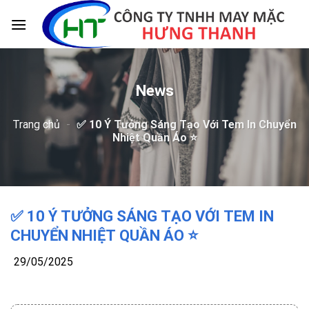
Skip
to
content
News
Trang chủ
-
✅ 10 Ý Tưởng Sáng Tạo Với Tem In Chuyển
Nhiệt Quần Áo ⭐️
✅ 10 Ý TƯỞNG SÁNG TẠO VỚI TEM IN
CHUYỂN NHIỆT QUẦN ÁO ⭐️
29/05/2025