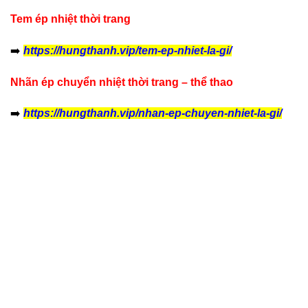
Tem ép nhiệt thời trang
➡️
https://hungthanh.vip/tem-ep-nhiet-la-gi/
Nhãn ép chuyển nhiệt thời trang – thể thao
➡️
https://hungthanh.vip/nhan-ep-chuyen-nhiet-la-gi/
tem in chuyển nhiệt quần áo
tem in chuyển nhiệt quần áo
tem in chuyển nhiệt quần áo
tem in chuyển nhiệt quần áo
tem in chuyển nhiệt quần áo
tem in chuyển nhiệt quần áo