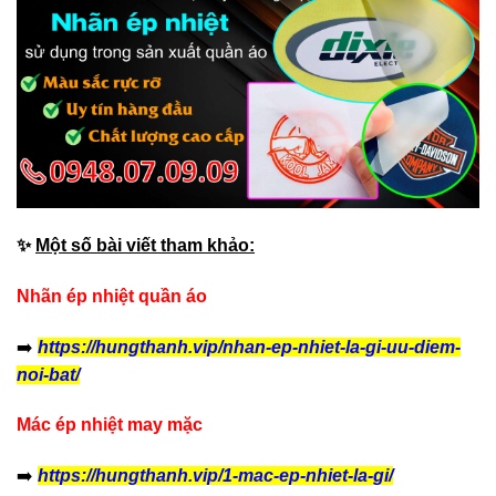
✨
Một số bài viết tham khảo:
Nhãn ép nhiệt quần áo
➡️
https://hungthanh.vip/nhan-ep-nhiet-la-gi-uu-diem-
noi-bat/
Mác ép nhiệt may mặc
➡️
https://hungthanh.vip/1-mac-ep-nhiet-la-gi/