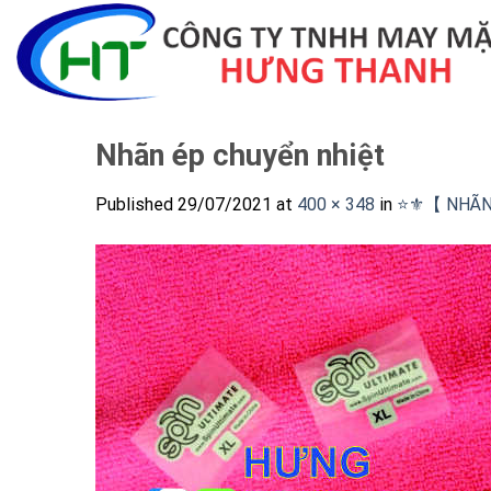
Skip
to
content
Nhãn ép chuyển nhiệt
Published
29/07/2021
at
400 × 348
in
⭐️⚜️【 NHÃN