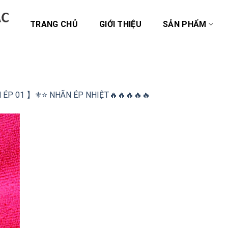
TRANG CHỦ
GIỚI THIỆU
SẢN PHẨM
 ÉP 01 】⚜️⭐️ NHÃN ÉP NHIỆT🔥🔥🔥🔥🔥