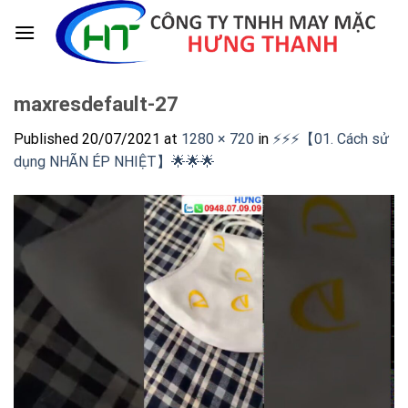
Skip
to
content
maxresdefault-27
Published
20/07/2021
at
1280 × 720
in
⚡️⚡️⚡️【01. Cách sử
dụng NHÃN ÉP NHIỆT】🌟🌟🌟