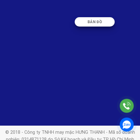
BẢN ĐỒ
© 2018 - Công ty TNHH may mặc HƯNG THANH - Mã số doanh
nghiệp: 0314871128 do Sở Kế hoạch và Đầu tư TP Hồ Chí Minh