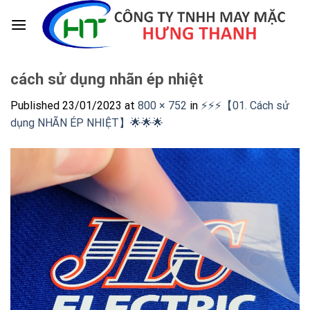
Skip
to
content
cách sử dụng nhãn ép nhiệt
Published
23/01/2023
at
800 × 752
in
⚡️⚡️⚡️【01. Cách sử
dụng NHÃN ÉP NHIỆT】🌟🌟🌟