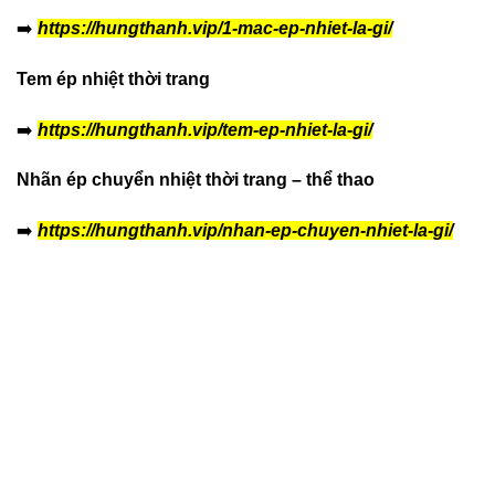
➡️
https://hungthanh.vip/1-mac-ep-nhiet-la-gi/
Tem ép nhiệt thời trang
➡️
https://hungthanh.vip/tem-ep-nhiet-la-gi/
Nhãn ép chuyển nhiệt thời trang – thể thao
➡️
https://hungthanh.vip/nhan-ep-chuyen-nhiet-la-gi/
decal ép chuyển nhiệt quần áo
decal ép chuyển nhiệt quần áo
decal ép chuyển nhiệt quần áo
decal ép chuyển nhiệt quần áo
decal ép chuyển nhiệt quần áo