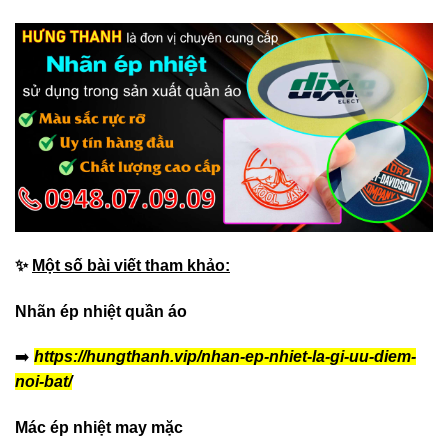
✨
Một số bài viết tham khảo:
Nhãn ép nhiệt quần áo
➡️
https://hungthanh.vip/nhan-ep-nhiet-la-gi-uu-diem-
noi-bat/
Mác ép nhiệt may mặc