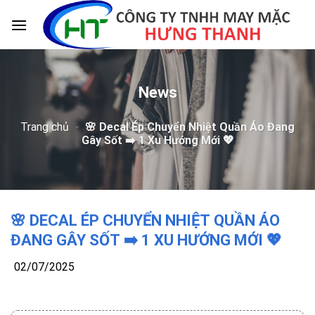
Skip
to
content
News
Trang chủ
-
🌸 Decal Ép Chuyển Nhiệt Quần Áo Đang
Gây Sốt ➡️ 1 Xu Hướng Mới 💖
🌸 DECAL ÉP CHUYỂN NHIỆT QUẦN ÁO
ĐANG GÂY SỐT ➡️ 1 XU HƯỚNG MỚI 💖
02/07/2025