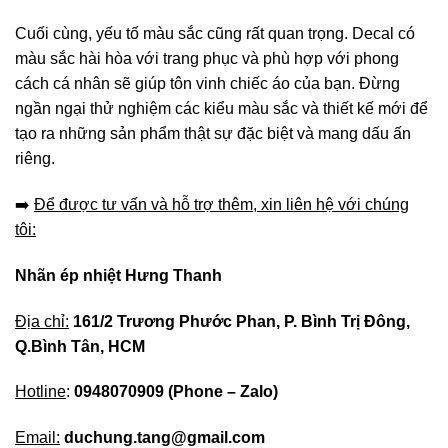
Cuối cùng, yếu tố màu sắc cũng rất quan trọng. Decal có
màu sắc hài hòa với trang phục và phù hợp với phong
cách cá nhân sẽ giúp tôn vinh chiếc áo của bạn. Đừng
ngần ngại thử nghiệm các kiểu màu sắc và thiết kế mới để
tạo ra những sản phẩm thật sự đặc biệt và mang dấu ấn
riêng.
➡️
Để được tư vấn và hỗ trợ thêm, xin liên hệ với chúng
tôi:
Nhãn ép nhiệt Hưng Thanh
Địa chỉ:
161/2 Trương Phước Phan, P. Bình Trị Đông,
Q.Bình Tân, HCM
Hotline
:
0948070909
(Phone – Zalo)
Email:
duchung.tang@gmail.com