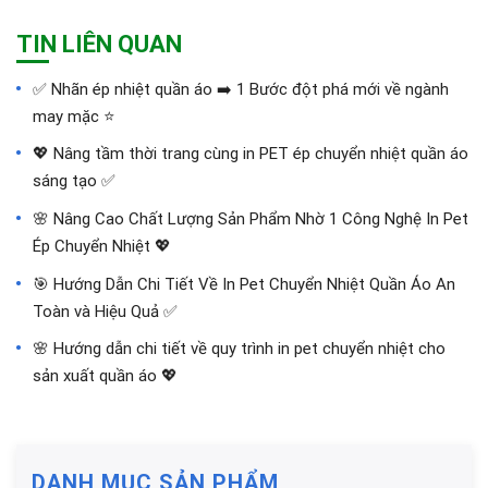
TIN LIÊN QUAN
✅‪ Nhãn ép nhiệt quần áo ➡️ 1 Bước đột phá mới về ngành
may mặc ⭐️
💖 Nâng tầm thời trang cùng in PET ép chuyển nhiệt quần áo
sáng tạo ✅
🌸 Nâng Cao Chất Lượng Sản Phẩm Nhờ 1 Công Nghệ In Pet
Ép Chuyển Nhiệt 💖
🎯 Hướng Dẫn Chi Tiết Về In Pet Chuyển Nhiệt Quần Áo An
Toàn và Hiệu Quả ✅
🌸 Hướng dẫn chi tiết về quy trình in pet chuyển nhiệt cho
sản xuất quần áo 💖
DANH MỤC SẢN PHẨM