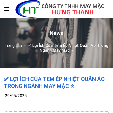
Skip
to
content
News
Trang chủ
-
✅ Lợi Ích Của Tem Ép Nhiệt Quần Áo Trong
Ngành May Mặc ⭐️
✅ LỢI ÍCH CỦA TEM ÉP NHIỆT QUẦN ÁO
TRONG NGÀNH MAY MẶC ⭐️
29/05/2025