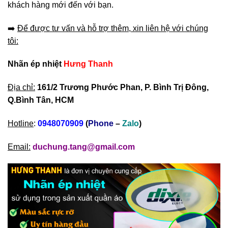
khách hàng mới đến với bạn.
➡️
Để được tư vấn và hỗ trợ thêm, xin liên hệ với chúng
tôi:
Nhãn ép nhiệt
Hưng Thanh
Địa chỉ:
161/2 Trương Phước Phan, P. Bình Trị Đông,
Q.Bình Tân, HCM
Hotline
:
0948070909
(
Phone
–
Zalo
)
Email:
duchung.tang@gmail.com