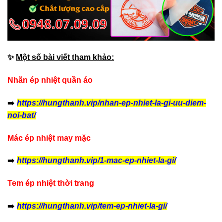
✨
Một số bài viết tham khảo:
Nhãn ép nhiệt quần áo
➡️
https://hungthanh.vip/nhan-ep-nhiet-la-gi-uu-diem-
noi-bat/
Mác ép nhiệt may mặc
➡️
https://hungthanh.vip/1-mac-ep-nhiet-la-gi/
Tem ép nhiệt thời trang
➡️
https://hungthanh.vip/tem-ep-nhiet-la-gi/