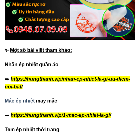
✨
Một số bài viết tham khảo:
Nhãn ép nhiệt quần áo
➡️
https://hungthanh.vip/nhan-ep-nhiet-la-gi-uu-diem-
noi-bat/
Mác ép nhiệt
may mặc
➡️
https://hungthanh.vip/1-mac-ep-nhiet-la-gi/
Tem ép nhiệt thời trang