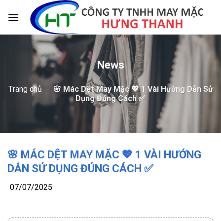
Skip
to
content
News
Trang chủ
-
🌸 Mác Dệt May Mặc 💖 1 Vài Hướng Dẫn Sử
Dụng Đúng Cách ✅
🌸 MÁC DỆT MAY MẶC 💖 1 VÀI HƯỚNG
DẪN SỬ DỤNG ĐÚNG CÁCH ✅
07/07/2025