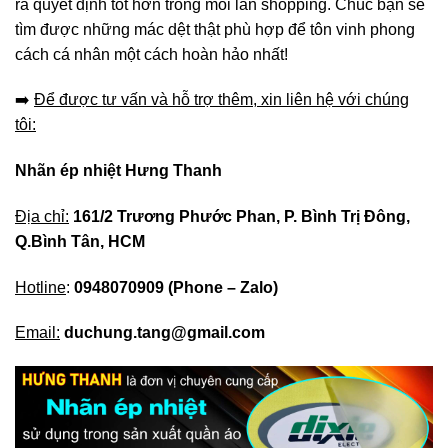
ra quyết định tốt hơn trong mỗi lần shopping. Chúc bạn sẽ
tìm được những mác dệt thật phù hợp để tôn vinh phong
cách cá nhân một cách hoàn hảo nhất!
➡️
Để được tư vấn và hỗ trợ thêm, xin liên hệ với chúng
tôi:
Nhãn ép nhiệt Hưng Thanh
Địa chỉ:
161/2 Trương Phước Phan, P. Bình Trị Đông,
Q.Bình Tân, HCM
Hotline
:
0948070909
(Phone – Zalo)
Email:
duchung.tang@gmail.com