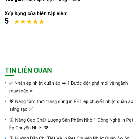
Xếp hạng của biên tập viên:
5
TIN LIÊN QUAN
✅‪ Nhãn ép nhiệt quần áo ➡️ 1 Bước đột phá mới về ngành
may mặc ⭐️
💖 Nâng tầm thời trang cùng in PET ép chuyển nhiệt quần áo
sáng tạo ✅
🌸 Nâng Cao Chất Lượng Sản Phẩm Nhờ 1 Công Nghệ In Pet
Ép Chuyển Nhiệt 💖
🎯 Hướng Dẫn Chi Tiết Về In Pet Chuyển Nhiệt Quần Áo An