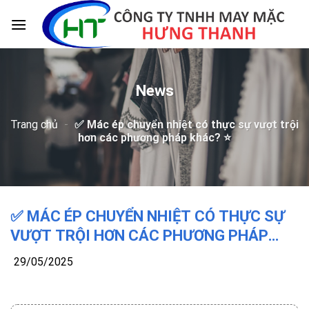
Skip
to
content
News
Trang chủ
-
✅ Mác ép chuyển nhiệt có thực sự vượt trội
hơn các phương pháp khác? ⭐️
✅ MÁC ÉP CHUYỂN NHIỆT CÓ THỰC SỰ
VƯỢT TRỘI HƠN CÁC PHƯƠNG PHÁP
KHÁC? ⭐️
29/05/2025