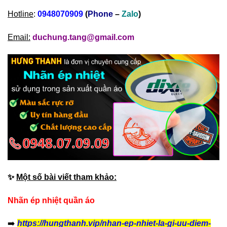
Hotline
:
0948070909
(
Phone
–
Zalo
)
Email:
duchung.tang@gmail.com
✨
Một số bài viết tham khảo:
Nhãn ép nhiệt quần áo
➡️
https://hungthanh.vip/nhan-ep-nhiet-la-gi-uu-diem-